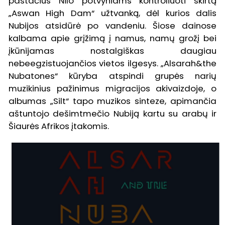
pastačius Nilo potvyniams kontroliuoti skirtą
„Aswan High Dam“ užtvanką, dėl kurios dalis
Nubijos atsidūrė po vandeniu. Šiose dainose
kalbama apie grįžimą į namus, namų grožį bei
įkūnijamas nostalgiškas daugiau
nebeegzistuojančios vietos ilgesys. „Alsarah&the
Nubatones“ kūryba atspindi grupės narių
muzikinius pažinimus migracijos akivaizdoje, o
albumas „Silt“ tapo muzikos sinteze, apimančia
aštuntojo dešimtmečio Nubiją kartu su arabų ir
Šiaurės Afrikos įtakomis.