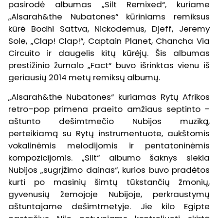
pasirodė albumas „Silt Remixed“, kuriame
„Alsarah&the Nubatones“ kūriniams remiksus
kūrė Bodhi Sattva, Nickodemus, Djeff, Jeremy
Sole, „Clap! Clap!“, Captain Planet, Chancha Via
Circuito ir daugelis kitų kūrėjų. Šis albumas
prestižinio žurnalo „Fact“ buvo išrinktas vienu iš
geriausių 2014 metų remiksų albumų.
„Alsarah&the Nubatones“ kuriamas Rytų Afrikos
retro–pop primena praeito amžiaus septinto –
aštunto dešimtmečio Nubijos muziką,
perteikiamą su Rytų instrumentuote, aukštomis
vokalinėmis melodijomis ir pentatoninėmis
kompozicijomis. „Silt“ albumo šaknys siekia
Nubijos „sugrįžimo dainas“, kurios buvo pradėtos
kurti po masinių šimtų tūkstančių žmonių,
gyvenusių žemojoje Nubijoje, perkraustymų
aštuntajame dešimtmetyje. Jie kilo Egipte