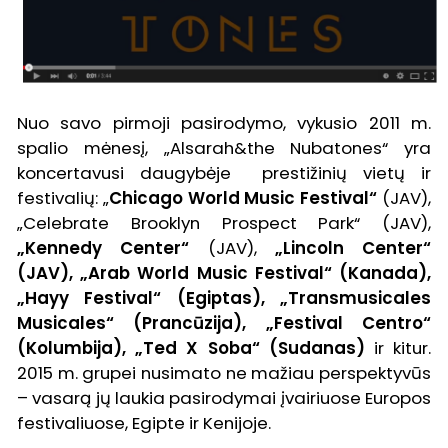
Nuo savo pirmoji pasirodymo, vykusio 2011 m.
spalio mėnesį, „Alsarah&the Nubatones“ yra
koncertavusi daugybėje prestižinių vietų ir
festivalių: „
Chicago World Music Festival“
(JAV),
„Celebrate Brooklyn Prospect Park“ (JAV),
„Kennedy Center“
(JAV),
„Lincoln Center“
(JAV), „Arab World Music Festival“ (Kanada),
„Hayy Festival“ (Egiptas), „Transmusicales
Musicales“ (Prancūzija), „Festival Centro“
(Kolumbija), „Ted X Soba“ (Sudanas)
ir kitur.
2015 m. grupei nusimato ne mažiau perspektyvūs
– vasarą jų laukia pasirodymai įvairiuose Europos
festivaliuose, Egipte ir Kenijoje.