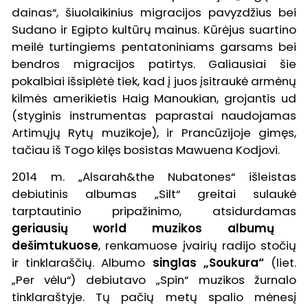
dainas“, šiuolaikinius migracijos pavyzdžius bei
Sudano ir Egipto kultūrų mainus. Kūrėjus suartino
meilė turtingiems pentatoniniams garsams bei
bendros migracijos patirtys. Galiausiai šie
pokalbiai išsiplėtė tiek, kad į juos įsitraukė armėnų
kilmės amerikietis Haig Manoukian, grojantis ud
(styginis instrumentas paprastai naudojamas
Artimųjų Rytų muzikoje), ir Prancūzijoje gimęs,
tačiau iš Togo kilęs bosistas Mawuena Kodjovi.
2014 m. „Alsarah&the Nubatones“ išleistas
debiutinis albumas „Silt“ greitai sulaukė
tarptautinio pripažinimo, atsidurdamas
geriausių world muzikos albumų
dešimtukuose
, renkamuose įvairių radijo stočių
ir tinklaraščių. Albumo
singlas „Soukura“
(liet.
„Per vėlu“) debiutavo „Spin“ muzikos žurnalo
tinklaraštyje. Tų pačių metų spalio mėnesį