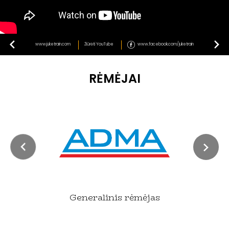
www.juketrain.com
Žiūrėti YouTube
www.facebook.com/juketrain
RĖMĖJAI
Generalinis rėmėjas