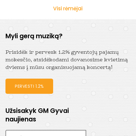
Visi rėmėjai
Myli gerą muziką?
Prisidėk ir pervesk 1.2% gyventojų pajamų
mokesčio, atsidėkodami dovanosime kvietimą
dviems į mūsu organizuojamą koncertą!
PERVESTI 1.2%
Užsisakyk GM Gyvai
naujienas