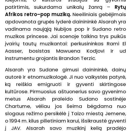
patirtimis, sukurdama unikalų žanrą –
Rytų
Afrikos retro–pop muziką.
Neeiliniais gebėjimais
apdovanota grupės lyderė dainininkė Alsarah yra
vadinama naująją Nubijos pop ir Sudano retro
muzikos princese. Jai scenoje talkina trys puikūs
įvairių tautų muzikantai: perkusininkas Rami El
Aasser, bosistas Mawuena Kodjovi ir ud
instrumentu grojantis Brandon Terzic.
Alsarah yra Sudane gimusi dainininkė, dainų
autorė ir etnomuzikologė. Ji nuo vaikystės patyrė,
ką reiškia emigruoti ir gyventi skirtingose
kultūrose. Pirmuosius aštuonerius savo gyvenimo
metus Alsarah praleido Sudano sostinėje
Chartume, vėliau jos šeima bėgdama nuo
slogaus režimo persikėlė į Taizo miestą Jemene,
o 1994 m. kilus pilietiniam karui, išsikraustė gyventi
į JAV. Alsarah savo muzikinį kelią pradėjo