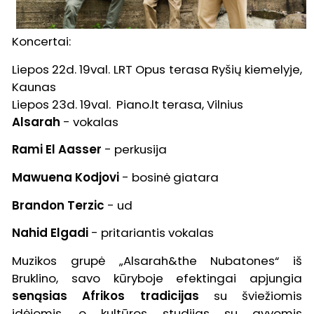
Koncertai:
Liepos 22d. 19val. LRT Opus terasa Ryšių kiemelyje,
Kaunas
Liepos 23d. 19val. Piano.lt terasa, Vilnius
Alsarah
- vokalas
Rami El Aasser
- perkusija
Mawuena Kodjovi
- bosinė giatara
Brandon Terzic
- ud
Nahid Elgadi
- pritariantis vokalas
Muzikos grupė „Alsarah&the Nubatones“ iš
Bruklino, savo kūryboje efektingai apjungia
senąsias Afrikos tradicijas
su šviežiomis
idėjomis, o kultūros studijas su gyvomis