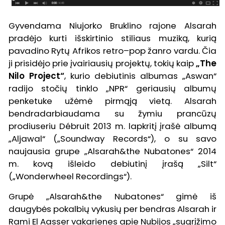
Gyvendama Niujorko Bruklino rajone Alsarah
pradėjo kurti išskirtinio stiliaus muziką, kurią
pavadino Rytų Afrikos retro–pop žanro vardu. Čia
ji prisidėjo prie įvairiausių projektų, tokių kaip
„The
Nilo Project“
, kurio debiutinis albumas „Aswan“
radijo stočių tinklo „NPR“ geriausių albumų
penketuke užėmė pirmąją vietą. Alsarah
bendradarbiaudama su žymiu prancūzų
prodiuseriu Débruit 2013 m. lapkritį įrašė albumą
„Aljawal“ („Soundway Records“), o su savo
naujausia grupe „Alsarah&the Nubatones“ 2014
m. kovą išleido debiutinį įrašą „Silt“
(„Wonderwheel Recordings“).
Grupė „Alsarah&the Nubatones“ gimė iš
daugybės pokalbių vykusių per bendras Alsarah ir
Rami El Aasser vakarienes apie Nubijos „sugrįžimo