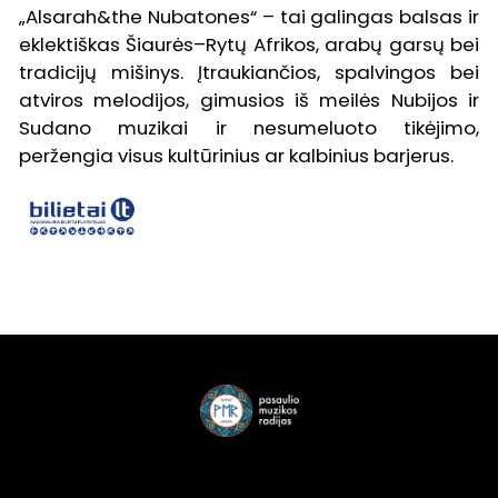
„Alsarah&the Nubatones“ – tai galingas balsas ir
eklektiškas Šiaurės–Rytų Afrikos, arabų garsų bei
tradicijų mišinys. Įtraukiančios, spalvingos bei
atviros melodijos, gimusios iš meilės Nubijos ir
Sudano muzikai ir nesumeluoto tikėjimo,
peržengia visus kultūrinius ar kalbinius barjerus.