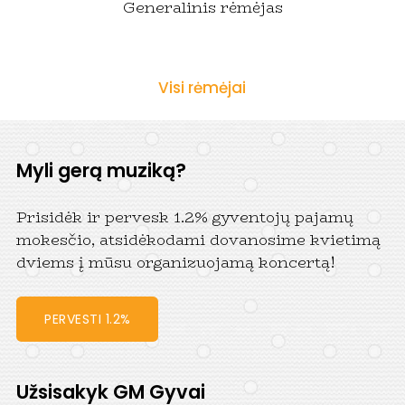
Generalinis rėmėjas
Visi rėmėjai
Myli gerą muziką?
Prisidėk ir pervesk 1.2% gyventojų pajamų
mokesčio, atsidėkodami dovanosime kvietimą
dviems į mūsu organizuojamą koncertą!
PERVESTI 1.2%
Užsisakyk GM Gyvai