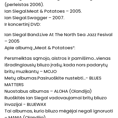
(perleistas 2006).
Ian Siegal.Meat & Potatoes – 2005.
Ian Siegal.Swagger – 2007.
Ir koncertinį DVD:
Ian Siegal Band.Live At The North Sea Jazz Fesival
– 2005
Apie albumą „Meat & Potatoes“:
Persmelktas sąmojo, aistros ir pamišimo...vienas
išradingiausių bliuzo įrašų, kada nors padarytų
britų muzikantų – MOJO
Metų albumas.Pasiruoškite nustebti...- BLUES
MATTERS
Nuostabus albumas – ALOHA (Olandija)
Ruoškitės Ian Siegal vadovaujamai britų bliuzo
invazijai - BLUEWAX
Tai albumas, kurio bliuzo mėgėjai negali ignoruoti
– MANIA (Olandija)