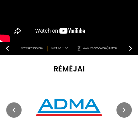
www.juketrain.com
Žiūrėti YouTube
www.facebook.com/juketrain
RĖMĖJAI