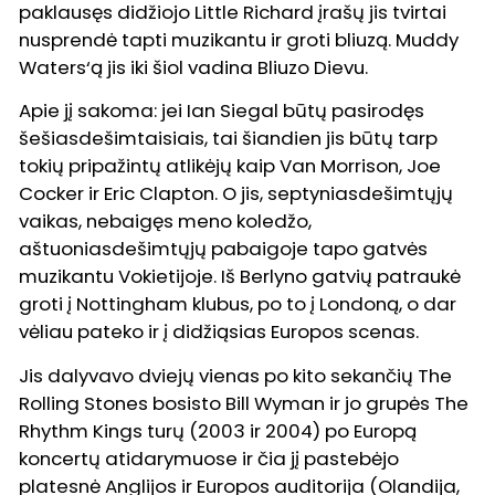
paklausęs didžiojo Little Richard įrašų jis tvirtai
nusprendė tapti muzikantu ir groti bliuzą. Muddy
Waters‘ą jis iki šiol vadina Bliuzo Dievu.
Apie jį sakoma: jei Ian Siegal būtų pasirodęs
šešiasdešimtaisiais, tai šiandien jis būtų tarp
tokių pripažintų atlikėjų kaip Van Morrison, Joe
Cocker ir Eric Clapton. O jis, septyniasdešimtųjų
vaikas, nebaigęs meno koledžo,
aštuoniasdešimtųjų pabaigoje tapo gatvės
muzikantu Vokietijoje. Iš Berlyno gatvių patraukė
groti į Nottingham klubus, po to į Londoną, o dar
vėliau pateko ir į didžiąsias Europos scenas.
Jis dalyvavo dviejų vienas po kito sekančių The
Rolling Stones bosisto Bill Wyman ir jo grupės The
Rhythm Kings turų (2003 ir 2004) po Europą
koncertų atidarymuose ir čia jį pastebėjo
platesnė Anglijos ir Europos auditorija (Olandija,