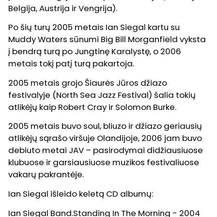
Belgija, Austrija ir Vengrija).
Po šių turų 2005 metais Ian Siegal kartu su
Muddy Waters sūnumi Big Bill Morganfield vyksta
į bendrą turą po Jungtinę Karalystę, o 2006
metais tokį patį turą pakartoja.
2005 metais grojo Šiaurės Jūros džiazo
festivalyje (North Sea Jazz Festival) šalia tokių
atlikėjų kaip Robert Cray ir Solomon Burke.
2005 metais buvo soul, bliuzo ir džiazo geriausių
atlikėjų sąrašo viršuje Olandijoje, 2006 jam buvo
debiuto metai JAV – pasirodymai didžiausiuose
klubuose ir garsiausiuose muzikos festivaliuose
vakarų pakrantėje.
Ian Siegal išleido keletą CD albumų:
Ian Siegal Band.Standing In The Morning - 2004