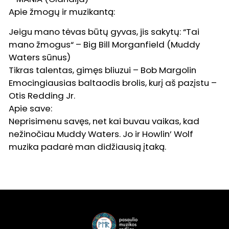
Apie žmogų ir muzikantą:
Jeigu mano tėvas būtų gyvas, jis sakytų: “Tai
mano žmogus“ – Big Bill Morganfield (Muddy
Waters sūnus)
Tikras talentas, gimęs bliuzui – Bob Margolin
Emocingiausias baltaodis brolis, kurį aš pazįstu –
Otis Redding Jr.
Apie save:
Neprisimenu savęs, net kai buvau vaikas, kad
nežinočiau Muddy Waters. Jo ir Howlin’ Wolf
muzika padarė man didžiausią įtaką.