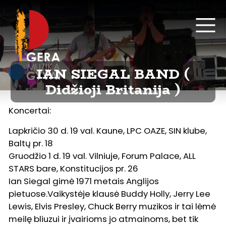
IAN SIEGAL BAND (
Didžioji Britanija )
Koncertai:
Lapkričio 30 d. 19 val. Kaune, LPC OAZE, SIN klube,
Baltų pr. 18
Gruodžio 1 d. 19 val. Vilniuje, Forum Palace, ALL
STARS bare, Konstitucijos pr. 26
Ian Siegal gimė 1971 metais Anglijos
pietuose.Vaikystėje klausė Buddy Holly, Jerry Lee
Lewis, Elvis Presley, Chuck Berry muzikos ir tai lėmė
meilę bliuzui ir įvairioms jo atmainoms, bet tik