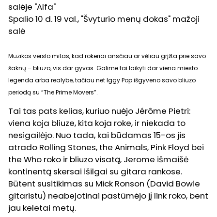
salėje "Alfa"
Spalio 10 d. 19 val., "Švyturio menų dokas" mažoji
salė
Muzikos verslo mitas, kad rokeriai ansčiau ar vėliau grįžta prie savo
šaknų – bliuzo, vis dar gyvas. Galime tai laikyti dar viena miesto
legenda arba realybe, tačiau net Iggy Pop išgyveno savo bliuzo
periodą su “The Prime Movers”.
Tai tas pats kelias, kuriuo nuėjo Jérôme Pietri:
viena koja bliuze, kita koja roke, ir niekada to
nesigailėjo. Nuo tada, kai būdamas 15-os jis
atrado Rolling Stones, the Animals, Pink Floyd bei
the Who roko ir bliuzo visatą, Jerome išmaišė
kontinentą skersai išilgai su gitara rankose.
Būtent susitikimas su Mick Ronson (David Bowie
gitaristu) neabejotinai pastūmėjo jį link roko, bent
jau keletai metų.