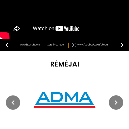
www.juketrain.com
Žiūrėti YouTube
www.facebook.com/juketrain
RĖMĖJAI