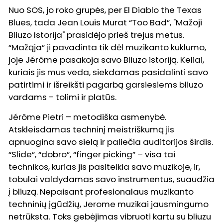
Nuo SOS, jo roko grupės, per El Diablo the Texas
Blues, tada Jean Louis Murat “Too Bad”, "Mažoji
Bliuzo Istorija" prasidėjo prieš trejus metus.
“Mažąja” ji pavadinta tik dėl muzikanto kuklumo,
joje Jérôme pasakoja savo Bliuzo istoriją. Keliai,
kuriais jis mus veda, siekdamas pasidalinti savo
patirtimi ir išreikšti pagarbą garsiesiems bliuzo
vardams - tolimi ir platūs.
Jérôme Pietri – metodiška asmenybė.
Atskleisdamas techninį meistriškumą jis
apnuogina savo sielą ir paliečia auditorijos širdis.
“Slide”, “dobro”, “finger picking” – visa tai
technikos, kurias jis pasitelkia savo muzikoje, ir,
tobulai valdydamas savo instrumentus, suaudžia
į bliuzą. Nepaisant profesionalaus muzikanto
techninių įgūdžių, Jerome muzikai jausmingumo
netrūksta. Toks gebėjimas vibruoti kartu su bliuzu