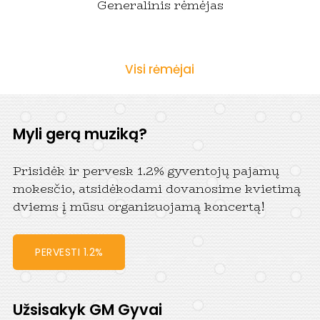
Generalinis rėmėjas
Visi rėmėjai
Myli gerą muziką?
Prisidėk ir pervesk 1.2% gyventojų pajamų
mokesčio, atsidėkodami dovanosime kvietimą
dviems į mūsu organizuojamą koncertą!
PERVESTI 1.2%
Užsisakyk GM Gyvai