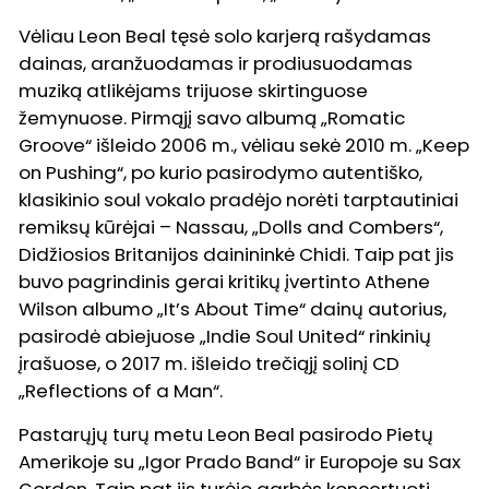
Vėliau Leon Beal tęsė solo karjerą rašydamas
dainas, aranžuodamas ir prodiusuodamas
muziką atlikėjams trijuose skirtinguose
žemynuose. Pirmąjį savo albumą „Romatic
Groove“ išleido 2006 m., vėliau sekė 2010 m. „Keep
on Pushing“, po kurio pasirodymo autentiško,
klasikinio soul vokalo pradėjo norėti tarptautiniai
remiksų kūrėjai – Nassau, „Dolls and Combers“,
Didžiosios Britanijos dainininkė Chidi. Taip pat jis
buvo pagrindinis gerai kritikų įvertinto Athene
Wilson albumo „It’s About Time“ dainų autorius,
pasirodė abiejuose „Indie Soul United“ rinkinių
įrašuose, o 2017 m. išleido trečiąjį solinį CD
„Reflections of a Man“.
Pastarųjų turų metu Leon Beal pasirodo Pietų
Amerikoje su „Igor Prado Band“ ir Europoje su Sax
Gordon. Taip pat jis turėjo garbės koncertuoti