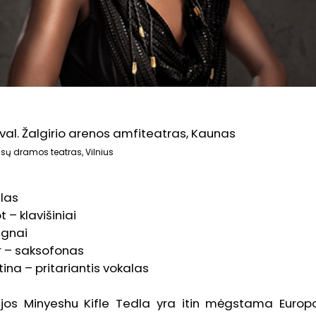
9val. Žalgirio arenos amfiteatras, Kaunas
Rusų dramos teatras, Vilnius
las
 – klavišiniai
ūgnai
r – saksofonas
ina – pritariantis vokalas
opijos Minyeshu Kifle Tedla yra itin mėgstama Europ