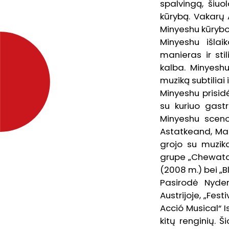
spalvingą, šiuo
kūrybą. Vakarų A
Minyeshu kūryboj
Minyeshu išlai
manieras ir sti
kalba. Minyes
muziką subtiliai
Minyeshu prisidė
su kuriuo gastr
Minyeshu sceno
Astatkeand, Mah
grojo su muzika
grupe „Chewata“.
(2008 m.) bei „B
Pasirodė Nyderl
Austrijoje, „Fest
Acció Musical“ I
kitų renginių. 