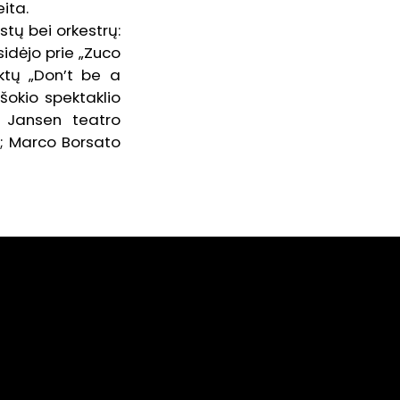
ita.
stų bei orkestrų:
sidėjo prie „Zuco
ktų „Don’t be a
šokio spektaklio
 Jansen teatro
); Marco Borsato