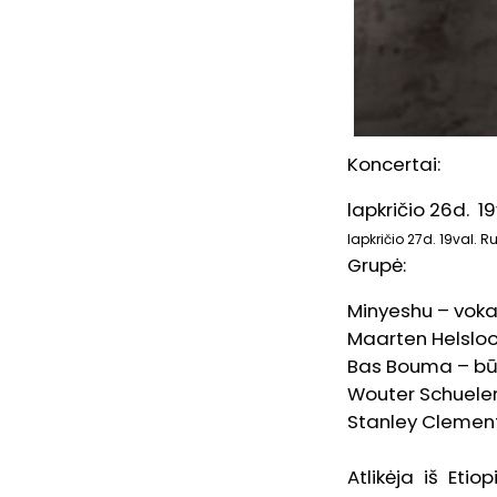
Koncertai:
lapkričio 26d. 1
lapkričio 27d. 19val. 
Grupė:
Minyeshu – voka
Maarten Helsloot
Bas Bouma – b
Wouter Schuele
Stanley Clement
Atlikėja iš Eti