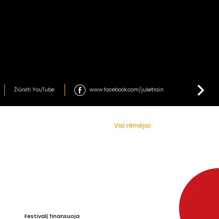
Žiūrėti YouTube
www.facebook.com/juketrain
Visi rėmėjai
Festivalį finansuoja