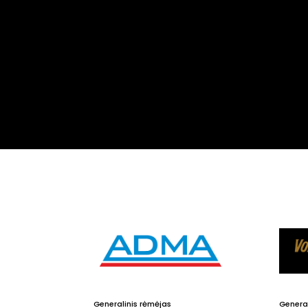
Generalinis rėmėjas
General