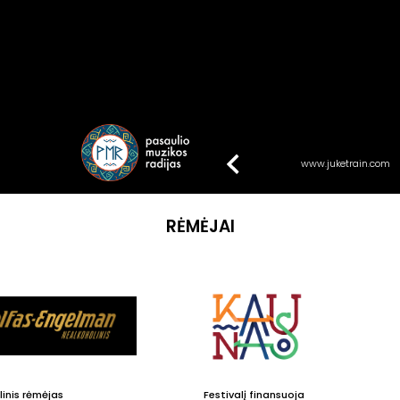
www.juketrain.com
RĖMĖJAI
inis rėmėjas
Festivalį finansuoja