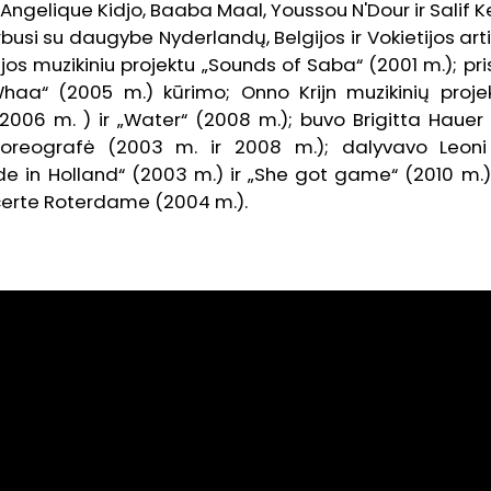
gelique Kidjo, Baaba Maal, Youssou N'Dour ir Salif Ke
busi su daugybe Nyderlandų, Belgijos ir Vokietijos arti
ijos muzikiniu projektu „Sounds of Saba“ (2001 m.); pri
haa“ (2005 m.) kūrimo; Onno Krijn muzikinių proje
2006 m. ) ir „Water“ (2008 m.); buvo Brigitta Hauer 
oreografė (2003 m. ir 2008 m.); dalyvavo Leoni
e in Holland“ (2003 m.) ir „She got game“ (2010 m.
certe Roterdame (2004 m.).