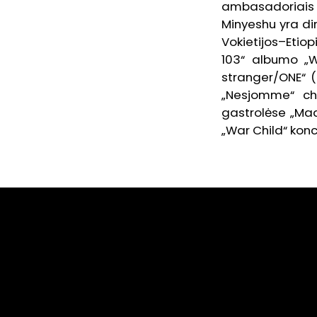
ambasadoriais An
Minyeshu yra dir
Vokietijos–Etiop
103“ albumo „W
stranger/ONE“ (
„Nesjomme“ ch
gastrolėse „Mad
„War Child“ kon