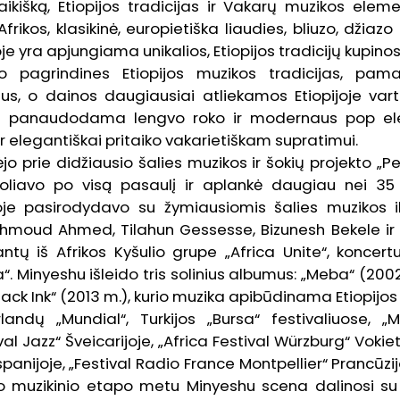
laikišką, Etiopijos tradicijas ir Vakarų muzikos eleme
frikos, klasikinė, europietiška liaudies, bliuzo, džiazo
e yra apjungiama unikalios, Etiopijos tradicijų kupinos
ko pagrindines Etiopijos muzikos tradicijas, pama
lius, o dainos daugiausiai atliekamos Etiopijoje v
hu panaudodama lengvo roko ir modernaus pop el
 ir elegantiškai pritaiko vakarietiškam supratimui.
jo prie didžiausio šalies muzikos ir šokių projekto „P
oliavo po visą pasaulį ir aplankė daugiau nei 35 
je pasirodydavo su žymiausiomis šalies muzikos 
moud Ahmed, Tilahun Gessesse, Bizunesh Bekele ir 
ntų iš Afrikos Kyšulio grupe „Africa Unite“, konce
 Minyeshu išleido tris solinius albumus: „Meba“ (2002
lack Ink“ (2013 m.), kurio muzika apibūdinama Etiopijos f
andų „Mundial“, Turkijos „Bursa“ festivaliuose, „
ival Jazz“ Šveicarijoje, „Africa Festival Würzburg“ Vokie
spanijoje, „Festival Radio France Montpellier“ Prancūzi
Šio muzikinio etapo metu Minyeshu scena dalinosi su