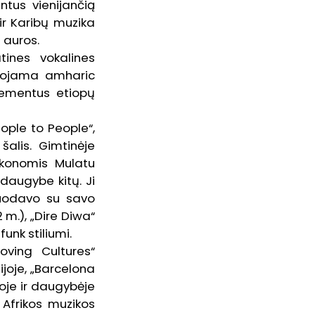
ntus vienijančią
 ir Karibų muzika
 auros.
tines vokalines
artojama amharic
ementus etiopų
eople to People“,
šalis. Gimtinėje
ikonomis Mulatu
daugybe kitų. Ji
rtuodavo su savo
 m.), „Dire Diwa“
unk stiliumi.
Moving Cultures“
tijoje, „Barcelona
joje ir daugybėje
 Afrikos muzikos