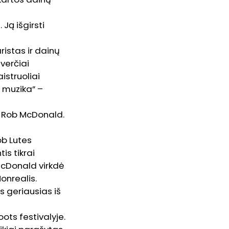
Ją išgirsti
ristas ir dainų
averčiai
aistruoliai
s muzika” –
ir Rob McDonald.
ob Lutes
is tikrai
MacDonald virkdė
onrealis.
 geriausias iš
ots festivalyje.