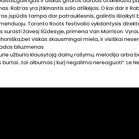
balsas,galingas ir aiškus gitaros darbas atskleidžia p
as. Rob’as yra įtikinantis solo atlikėjas. O kai dar ir 
as įspūdis tampa dar patrauklesnis, galintis išlaikyti b
menduoju. Toronto Roots festivalio vykdantysis direkt
 surasti žavesį liūdesyje, primena Van Morrison. Vyra
honiška,bet viskas skausmingai miela, ir visiškai nese
nados bliuzmenas
urie užburia klausytoją dainų rašymu, melodija arba b
ys burtai…tai albumas į kurį negalima nereaguoti”. Le N