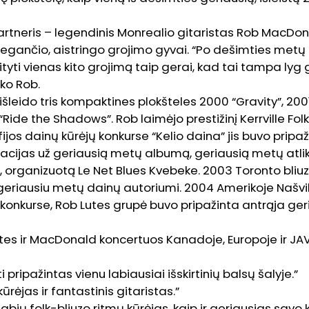
artneris – legendinis Monrealio gitaristas Rob MacDona
egančio, aistringo grojimo gyvai. “Po dešimties metų 
yti vienas kito grojimą taip gerai, kad tai tampa lyg 
ko Rob.
šleido tris kompaktines plokšteles 2000 “Gravity”, 200
“Ride the Shadows”. Rob laimėjo prestižinį Kerrville Fo
fijos dainų kūrėjų konkurse “Kelio daina” jis buvo pripaž
nacijas už geriausią metų albumą, geriausią metų atlikė
 organizuotą Le Net Blues Kvebeke. 2003 Toronto bliu
 geriausiu metų dainų autoriumi. 2004 Amerikoje Našvi
onkurse, Rob Lutes grupė buvo pripažinta antrąja ger
tes ir MacDonald koncertuos Kanadoje, Europoje ir JAV
i pripažintas vienu labiausiai išskirtinių balsų šalyje.”
kūrėjas ir fantastinis gitaristas.”
stabių folk-bliuzo ritmų kūrėjas, kaip ir geriausias savo