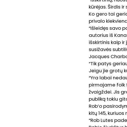
kūrėjas. Širdis i
Ko gero tai geri
privalo kiekvien
“Išleidęs savo p
autorius iš Kana
išskirtinis kaip 
susižavės subtil
Jacques Charb
“Tik patys geria
Jeigu jie grotų 
“Yra labai nedau
pirmajame folk f
žvaigždei. Jis g
publiką tokiu gi
Rob’o pasirodym
kitų 145, kuriuo
“Rob Lutes padem