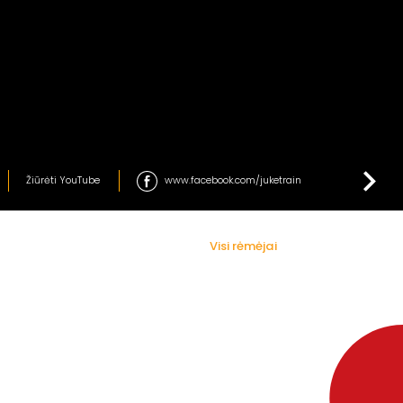
Žiūrėti YouTube
www.facebook.com/juketrain
Visi rėmėjai