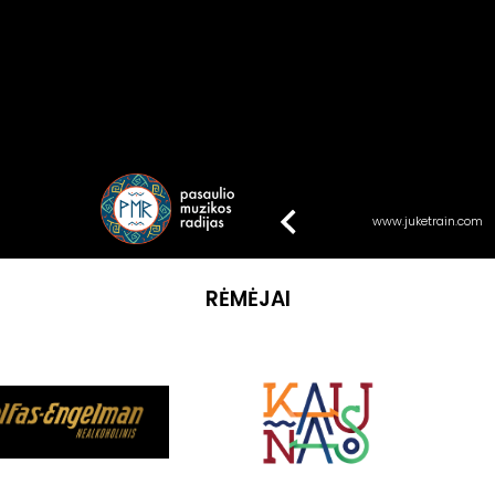
www.juketrain.com
RĖMĖJAI