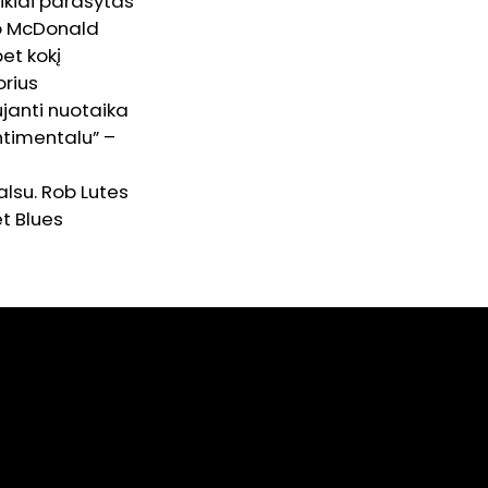
uikiai parašytas
Rob McDonald
et kokį
orius
ujanti nuotaika
ntimentalu” –
alsu. Rob Lutes
et Blues