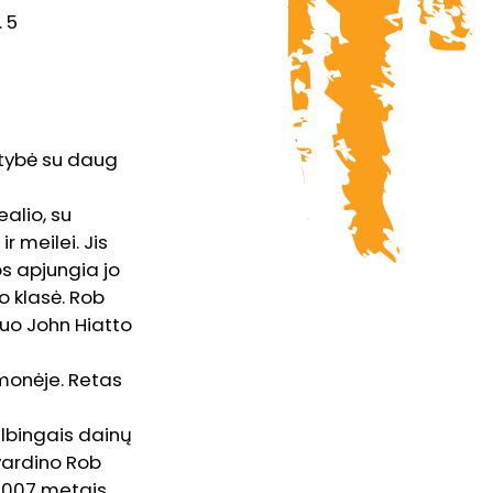
. 5
ūtybė su daug
ealio, su
 meilei. Jis
os apjungia jo
o klasė. Rob
nuo John Hiatto
amonėje. Retas
kalbingais dainų
įvardino Rob
 2007 metais