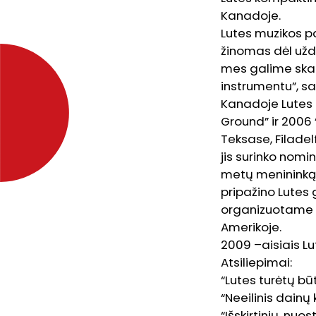
Kanadoje.
Lutes muzikos p
žinomas dėl užd
mes galime skait
instrumentu”, sa
Kanadoje Lutes i
Ground” ir 2006 
Teksase, Filadel
jis surinko nomi
metų menininką,
pripažino Lutes
organizuotame k
Amerikoje.
2009 –aisiais Lu
Atsiliepimai:
“Lutes turėtų būt
“Neeilinis dainų 
“Išskirtinių, nuo