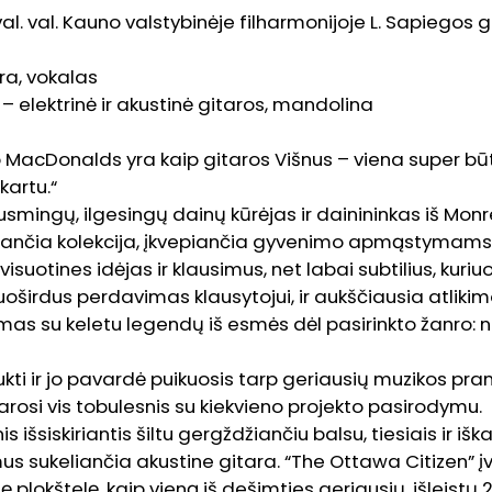
val. val. Kauno valstybinėje filharmonijoje L. Sapiegos g
ra, vokalas
 elektrinė ir akustinė gitaros, mandolina
ob MacDonalds yra kaip gitaros Višnus – viena super b
kartu.“
usmingų, ilgesingų dainų kūrėjas ir dainininkas iš Monr
jančia kolekcija, įkvepiančia gyvenimo apmąstymams ir
isuotines idėjas ir klausimus, net labai subtilius, kuriu
 nuoširdus perdavimas klausytojui, ir aukščiausia atlikim
mas su keletu legendų iš esmės dėl pasirinkto žanro: 
aukti ir jo pavardė puikuosis tarp geriausių muzikos pr
darosi vis tobulesnis su kiekvieno projekto pasirodymu.
išsiskiriantis šiltu gergždžiančiu balsu, tiesiais ir iš
mus sukeliančia akustine gitara. “The Ottawa Citizen” 
 plokštelę, kaip vieną iš dešimties geriausių, išleistų