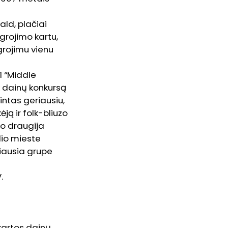
ld, plačiai
grojimo kartu,
grojimu vienu
1 “Middle
lk dainų konkursą
intas geriausiu,
ją ir folk-bliuzo
zo draugija
lio mieste
iausia grupe
.
 kartos dainų