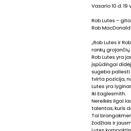
Vasario 10 d. 19 
Rob Lutes – gita
Rob MacDonald –
„Rob Lutes ir R
rankų grojančių 
Rob Lutes yra ja
įspūdingai didė
sugeba paliesti v
tvirta pozicija,
Lutes yra lygina
iki Eaglesmith.
Nereikės ilgai l
talentas, kuris 
Tai brangakmenis 
žodžiais ir jaus
Lutes kompaktinę