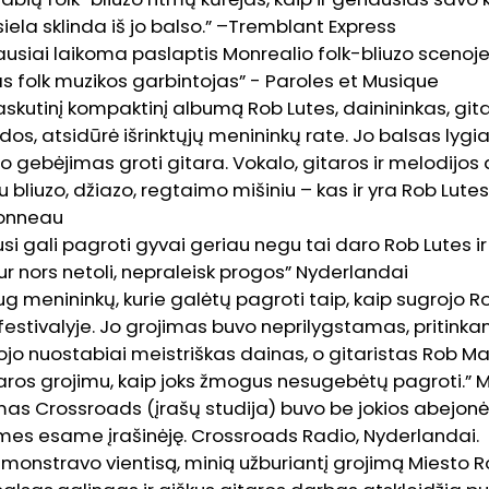
r siela sklinda iš jo balso.” –Tremblant Express
ausiai laikoma paslaptis Monrealio folk-bliuzo scenoje. 
as folk muzikos garbintojas” - Paroles et Musique
askutinį kompaktinį albumą Rob Lutes, dainininkas, gita
dos, atsidūrė išrinktųjų menininkų rate. Jo balsas lygi
ir jo gebėjimas groti gitara. Vokalo, gitaros ir melodijos 
iu bliuzo, džiazo, regtaimo mišiniu – kas ir yra Rob Lute
onneau
usi gali pagroti gyvai geriau negu tai daro Rob Lutes 
kur nors netoli, nepraleisk progos” Nyderlandai
g menininkų, kurie galėtų pagroti taip, kaip sugrojo R
estivalyje. Jo grojimas buvo neprilygstamas, pritinkant
rojo nuostabiai meistriškas dainas, o gitaristas Rob 
taros grojimu, kaip joks žmogus nesugebėtų pagroti.” M
as Crossroads (įrašų studija) buvo be jokios abejonės
s mes esame įrašinėję. Crossroads Radio, Nyderlandai.
onstravo vientisą, minią užburiantį grojimą Miesto Ro