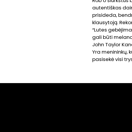
Rob’o šiurkštus 
autentiškas dain
prisideda, bendr
klausytoją. Reko
“Lutes gebėjimas
gali būti melanc
John Taylor Ka
Yra menininkų, k
pasisekė visi tr