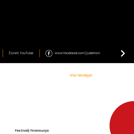
Žiūrėti YouTube
www.facebook.com/juketrain
Visi rėmėjai
Festivalį finansuoja