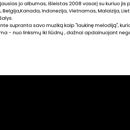
jausias jo albumas, išleistas 2008 vasarį su kuriuo jis
, Belgija,Kanada, Indonezija, Vietnamas, Malaizija, Liet
šalys.
e supranta savo muziką kaip "laukinę melodiją", kurio
a - nuo linksmų iki liūdnų , dažnai apdainuojant nega