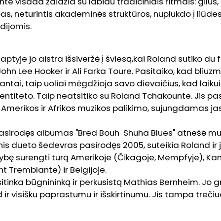
e visada žaidžia su labiau tradiciniais ritmais: gilus
s, neturintis akademinės struktūros, nuplukdo į liūdesį
dijomis.
laptyje jo aistra išsiveržė į šviesą,kai Roland sutiko du 
John Lee Hooker ir Ali Farka Toure. Pasitaiko, kad bliuz
antai, taip uoliai mėgdžioja savo dievaičius, kad laiku
entiteto. Taip neatsitiko su Roland Tchakounte. Jis p
as Amerikos ir Afrikos muzikos palikimo, sujungdamas ja
asirodęs albumas "Bred Bouh Shuha Blues" atnešė muz
is dueto šedevras pasirodęs 2005, suteikia Roland ir 
bę surengti turą Amerikoje (Čikagoje, Mempfyje), Ka
t Tremblante) ir Belgijoje.
itinka būgnininką ir perkusistą Mathias Bernheim. Jo 
ir visišku paprastumu ir išskirtinumu. Jis tampa trečiu