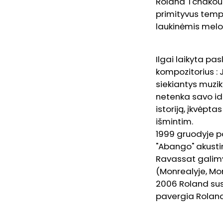
Roland Tchakount
primityvus tempa
laukinėmis melo
Ilgai laikyta pas
kompozitorius : 
siekiantys muzik
netenka savo id
istoriją, įkvėpt
išmintim.
1999 gruodyje p
"Abango" akustin
Ravassat galimy
(Monrealyje, Mon
2006 Roland sus
pavergia Roland 