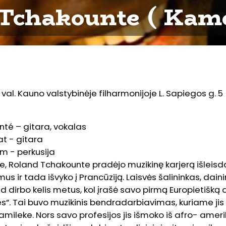
Tchakounte ( Kam
 val. Kauno valstybinėje filharmonijoje L. Sapiegos g. 5
té – gitara, vokalas
t - gitara
m - perkusija
 Roland Tchakounte pradėjo muzikinę karjerą išleisd
us ir tada išvyko į Prancūziją. Laisvės šalininkas, daini
nd dirbo kelis metus, kol įrašė savo pirmą Europietišk
s”. Tai buvo muzikinis bendradarbiavimas, kuriame ji
mileke. Nors savo profesijos jis išmoko iš afro- amerik