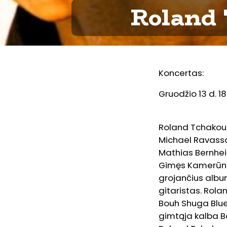
Roland 
Koncertas:
Gruodžio 13 d. 18
Roland Tchakoun
Michael Ravassa
Mathias Bernhei
Gimęs Kamerūne,
grojančius album
gitaristas. Rola
Bouh Shuga Blue
gimtąja kalba Ba