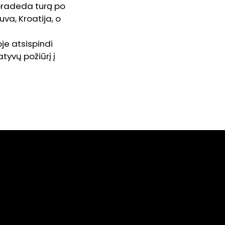
 pradeda turą po
uva, Kroatija, o
je atsispindi
tyvų požiūrį į