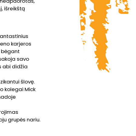
, neapdorotas,
, išreikštą
fantastinius
meno karjeros
i bėgant
asakoja savo
s abi didžia
ikantui šlovę.
jo kolegai Mick
nadoje
grojimas
oju grupės nariu.