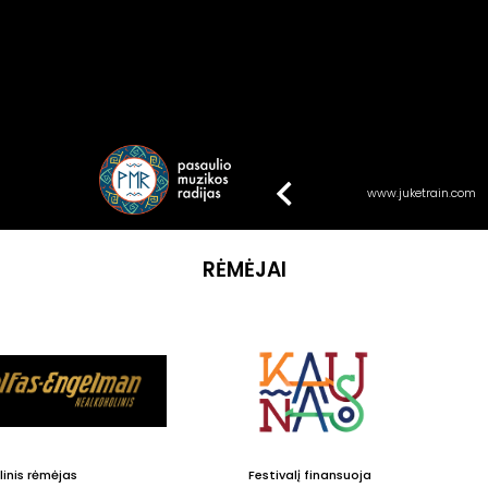
www.juketrain.com
RĖMĖJAI
inis rėmėjas
Festivalį finansuoja