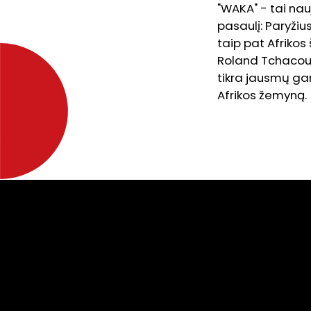
"WAKA" - tai nau
pasaulį: Paryžius
taip pat Afrikos 
Roland Tchacount
tikra jausmų gam
Afrikos žemyną.