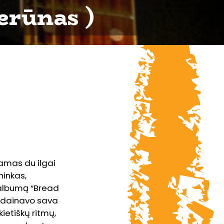
erūnas )
amas du ilgai
ninkas,
ą albumą “Bread
s dainavo sava
ietiškų ritmų,