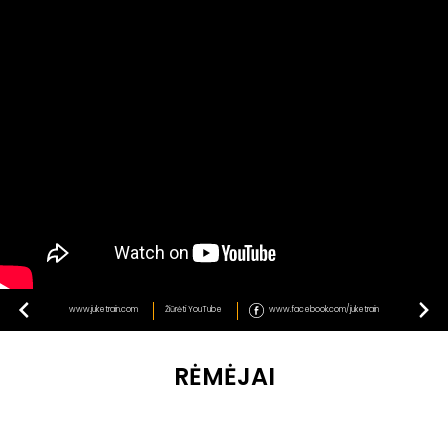
www.juketrain.com
Žiūrėti YouTube
www.facebook.com/juketrain
RĖMĖJAI