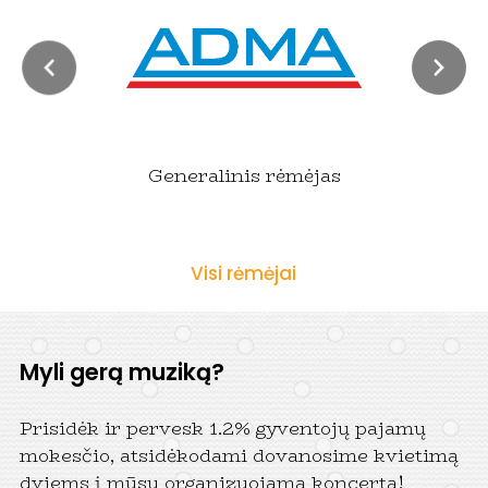
Generalinis rėmėjas
Visi rėmėjai
Myli gerą muziką?
Prisidėk ir pervesk 1.2% gyventojų pajamų
mokesčio, atsidėkodami dovanosime kvietimą
dviems į mūsu organizuojamą koncertą!