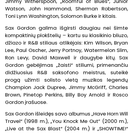
Jimmy Witherspoon, „Roomful of Blues“, Junior
Watson, John Hammond, Sherman Robertson,
Toni Lynn Washington, Solomon Burke ir kitais.
Sax Gordon galima išgirsti daugiau nei šimte
kompaktinių plokštelių – kartu su klasikinio bliuzo,
džiazo ir R&B stiliaus atlikėjais: Kim Wilson, Bryan
Lee, Paul Oscher, Jerry Portnoy, Watermelon Slim,
Ron Levy, David Maxwell ir daugybe kitų. Sax
Gordon gebėjimas „žaisti“ stiliumi, primenančiu
didžiuosius R&B saksofono meistrus, suteikė
progą užimti solisto vietą muzikos legendų
Champion Jack Dupree, Jimmy McGriff, Charles
Brown, Pinetop Perkins, Billy Boy Arnold ir Rosco
Gordon įrašuose.
Sax Gordon išleidęs savo albumus „Have Horn Will
Travel“ (1998 m.), „You Knock Me Out” (2000 m.),
„Live at the Sax Blast“ (2004 m.) ir „SHOWTIME!“