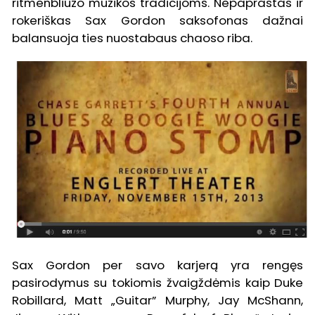
ritmenbliuzo muzikos tradicijoms. Nepaprastas ir
rokeriškas Sax Gordon saksofonas dažnai
balansuoja ties nuostabaus chaoso riba.
Sax Gordon per savo karjerą yra rengęs
pasirodymus su tokiomis žvaigždėmis kaip Duke
Robillard, Matt „Guitar” Murphy, Jay McShann,