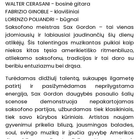
WALTER CERASANI - bosinė gitara
FABRIZIO GINOBLE - klavišiniai
LORENZO POLIANDRI - būgnai
Saksofono meistras Sax Gordon – tai vienas
įdomiausių ir labiausiai jaudinančių šių dienų
atlikėjų. Šis talentingas muzikantas puikiai kaip
niekas kitas tęsia amerikietiško ritmenbliuzo,
atliekamo saksofonu, tradicijas ir tai daro su
beribiu entuziazmu bei drąsa.
Turėdamas didžiulį talentą, sukaupęs ilgametę
patirtį ir pasižymėdamas neprilygstama
energija, Sax Gordon daugybės pasaulio šalių
scenose demonstruoja nepakartojamas
saksofono partijas, užburdamas tiek klasikiniais,
tiek savo kūrybos kūriniais. Artistas naujam
gyvenimui prikelia bliuzą, jausmingas balades,
soul, svingo muziką ir įpučia gyvybę Amerikos